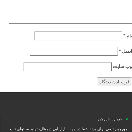
م
*
میل
*
‌ سایت
درباره جورچین
جورچین تیمی برای برند شما در جهت بازاریابی دیجیتال، تولید محتوای ناب