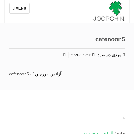
TOGGLE
MENU
NAVIGATION
cafenoon5
مهدی دستمرد
۱۳۹۹-۱۲-۲۳
آژانس جورچین
/
/
cafenoon5
منبع:
آژانس جورچین