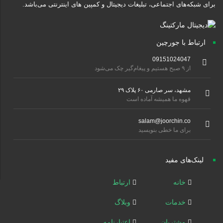
برای شبکه‌های اجتماعی، تبلیغات دیجیتال و کمپین های اینترنتی می‌باشد.
ارتباط با جورچین
09151024047
از ۹ صبح هستیم و پیغام‌گیر چک می‌شود
مشهد، سر صارمی ۶۰ پلاک ۲۹
قهوه ما همیشه آماده است
salam@joorchin.co
برای ما خطی بنویسید
لینک‌های مفید
خانه
ارتباط
خدمات
وبلاگ
مشتریان
اعتبارنامه