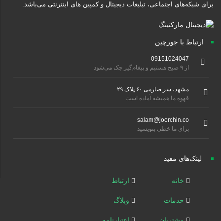
برای شبکه‌های اجتماعی، تبلیغات دیجیتال و کمپین های اینترنتی می‌باشد.
ارتباط با جورچین
09151024047
از ۹ صبح هستیم و پیغام‌گیر چک می‌شود
مشهد، سر صارمی ۶۰ پلاک ۲۹
قهوه ما همیشه آماده است
salam@joorchin.co
برای ما خطی بنویسید
لینک‌های مفید
خانه
ارتباط
خدمات
وبلاگ
مشتریان
اعتبارنامه