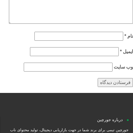
م
*
میل
*
‌ سایت
درباره جورچین
جورچین تیمی برای برند شما در جهت بازاریابی دیجیتال، تولید محتوای ناب