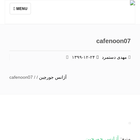
TOGGLE
MENU
NAVIGATION
cafenoon07
مهدی دستمرد
۱۳۹۹-۱۲-۲۴
آژانس جورچین
/
/
cafenoon07
منبع:
آژانس جورچین