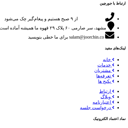
ارتباط با جورچین
09151024047
از ۹ صبح هستیم و پیغام‌گیر چک می‌شود
مشهد، سر صارمی ۶۰ پلاک ۲۹
قهوه ما همیشه آماده است
salam@joorchin.co
برای ما خطی بنویسید
لینک‌های مفید
خانه
خدمات
مشتریان
تعرفه‌ها
پکیج ها
ارتباط
وبلاگ
اعتبارنامه
درخواست جلسه
نماد اعتماد الکترونیک