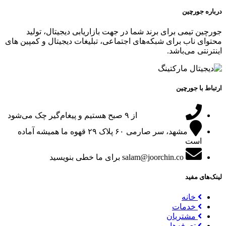
درباره جورچین
جورچین تیمی برای برند شما در جهت بازاریابی دیجیتال، تولید
محتوای ناب برای شبکه‌های اجتماعی، تبلیغات دیجیتال و کمپین های
اینترنتی می‌باشد.
ارتباط با جورچین
09151024047
از ۹ صبح هستیم و پیغام‌گیر چک می‌شود
مشهد، سر صارمی ۶۰ پلاک ۲۹
قهوه ما همیشه آماده
است
salam@joorchin.co
برای ما خطی بنویسید
لینک‌های مفید
خانه
خدمات
مشتریان
تعرفه‌ها