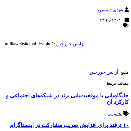
مهدی دستمرد
۱۳۹۹-۱۲-۲۰
آژانس جورچین
/
/
tordillawebsitemobile-min
منبع:
آژانس جورچین
مطالب مرتبط
جایگاه‌یابی یا موقعیت‌یابی برند در شبکه‌های اجتماعی و
کارکرد آن
عمومی
۱۰ ترفند برای افزایش ضریب مشارکت در اینستاگرام