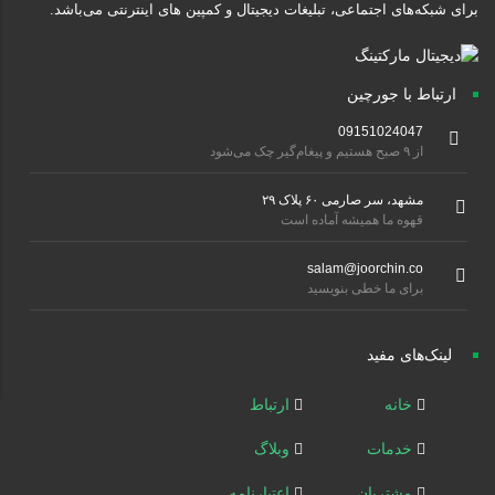
برای شبکه‌های اجتماعی، تبلیغات دیجیتال و کمپین های اینترنتی می‌باشد.
ارتباط با جورچین
09151024047
از ۹ صبح هستیم و پیغام‌گیر چک می‌شود
مشهد، سر صارمی ۶۰ پلاک ۲۹
قهوه ما همیشه آماده است
salam@joorchin.co
برای ما خطی بنویسید
لینک‌های مفید
خانه
ارتباط
خدمات
وبلاگ
مشتریان
اعتبارنامه