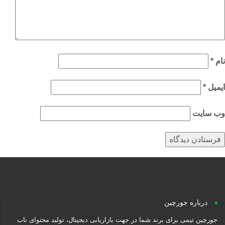
م
*
میل
*
‌ سایت
درباره جورچین
جورچین تیمی برای برند شما در جهت بازاریابی دیجیتال، تولید محتوای ناب