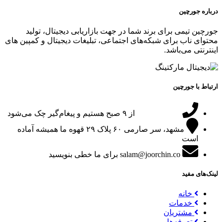
درباره جورچین
جورچین تیمی برای برند شما در جهت بازاریابی دیجیتال، تولید
محتوای ناب برای شبکه‌های اجتماعی، تبلیغات دیجیتال و کمپین های
اینترنتی می‌باشد.
ارتباط با جورچین
09151024047
از ۹ صبح هستیم و پیغام‌گیر چک می‌شود
مشهد، سر صارمی ۶۰ پلاک ۲۹
قهوه ما همیشه آماده
است
salam@joorchin.co
برای ما خطی بنویسید
لینک‌های مفید
خانه
خدمات
مشتریان
تعرفه‌ها