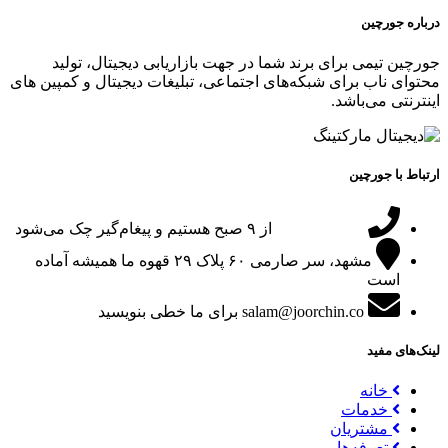
درباره جورچین
جورچین تیمی برای برند شما در جهت بازاریابی دیجیتال، تولید
محتوای ناب برای شبکه‌های اجتماعی، تبلیغات دیجیتال و کمپین های
اینترنتی می‌باشد.
ارتباط با جورچین
09151024047
از ۹ صبح هستیم و پیغام‌گیر چک می‌شود
مشهد، سر صارمی ۶۰ پلاک ۲۹
قهوه ما همیشه آماده
است
salam@joorchin.co
برای ما خطی بنویسید
لینک‌های مفید
خانه
خدمات
مشتریان
تعرفه‌ها