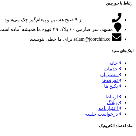
ارتباط با جورچین
09151024047
از ۹ صبح هستیم و پیغام‌گیر چک می‌شود
مشهد، سر صارمی ۶۰ پلاک ۲۹
قهوه ما همیشه آماده است
salam@joorchin.co
برای ما خطی بنویسید
لینک‌های مفید
خانه
خدمات
مشتریان
تعرفه‌ها
پکیج ها
ارتباط
وبلاگ
اعتبارنامه
درخواست جلسه
نماد اعتماد الکترونیک