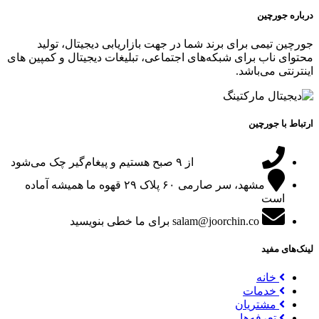
درباره جورچین
جورچین تیمی برای برند شما در جهت بازاریابی دیجیتال، تولید
محتوای ناب برای شبکه‌های اجتماعی، تبلیغات دیجیتال و کمپین های
اینترنتی می‌باشد.
ارتباط با جورچین
09151024047
از ۹ صبح هستیم و پیغام‌گیر چک می‌شود
مشهد، سر صارمی ۶۰ پلاک ۲۹
قهوه ما همیشه آماده
است
salam@joorchin.co
برای ما خطی بنویسید
لینک‌های مفید
خانه
خدمات
مشتریان
تعرفه‌ها