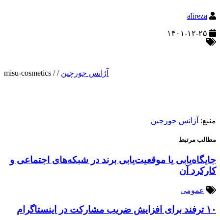
alireza
۱۴۰۱-۱۲-۲۵
آژانس جورچین
/
/
misu-cosmetics
منبع:
آژانس جورچین
مطالب مرتبط
جایگاه‌یابی یا موقعیت‌یابی برند در شبکه‌های اجتماعی و
کارکرد آن
عمومی
۱۰ ترفند برای افزایش ضریب مشارکت در اینستاگرام