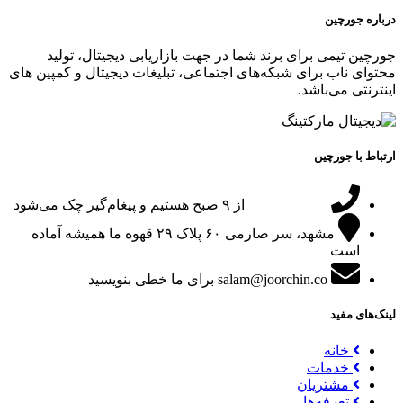
درباره جورچین
جورچین تیمی برای برند شما در جهت بازاریابی دیجیتال، تولید
محتوای ناب برای شبکه‌های اجتماعی، تبلیغات دیجیتال و کمپین های
اینترنتی می‌باشد.
ارتباط با جورچین
09151024047
از ۹ صبح هستیم و پیغام‌گیر چک می‌شود
مشهد، سر صارمی ۶۰ پلاک ۲۹
قهوه ما همیشه آماده
است
salam@joorchin.co
برای ما خطی بنویسید
لینک‌های مفید
خانه
خدمات
مشتریان
تعرفه‌ها