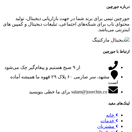
درباره جورچین
جورچین تیمی برای برند شما در جهت بازاریابی دیجیتال، تولید
محتوای ناب برای شبکه‌های اجتماعی، تبلیغات دیجیتال و کمپین های
اینترنتی می‌باشد.
ارتباط با جورچین
09151024047
از ۹ صبح هستیم و پیغام‌گیر چک می‌شود
مشهد، سر صارمی ۶۰ پلاک ۲۹
قهوه ما همیشه آماده
است
salam@joorchin.co
برای ما خطی بنویسید
لینک‌های مفید
خانه
خدمات
مشتریان
تعرفه‌ها