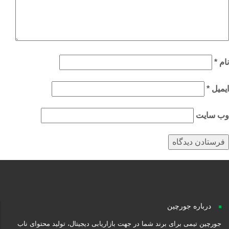
م
*
میل
*
‌ سایت
درباره جورچین
جورچین تیمی برای برند شما در جهت بازاریابی دیجیتال، تولید محتوای ناب