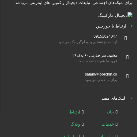
برای شبکه‌های اجتماعی، تبلیغات دیجیتال و کمپین های اینترنتی می‌باشد.
ارتباط با جورچین
09151024047
از ۹ صبح هستیم و پیغام‌گیر چک می‌شود
مشهد، سر صارمی ۶۰ پلاک ۲۹
قهوه ما همیشه آماده است
salam@joorchin.co
برای ما خطی بنویسید
لینک‌های مفید
خانه
ارتباط
خدمات
وبلاگ
مشتریان
اعتبارنامه