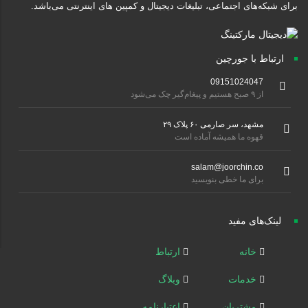
برای شبکه‌های اجتماعی، تبلیغات دیجیتال و کمپین های اینترنتی می‌باشد.
ارتباط با جورچین
09151024047
از ۹ صبح هستیم و پیغام‌گیر چک می‌شود
مشهد، سر صارمی ۶۰ پلاک ۲۹
قهوه ما همیشه آماده است
salam@joorchin.co
برای ما خطی بنویسید
لینک‌های مفید
خانه
ارتباط
خدمات
وبلاگ
مشتریان
اعتبارنامه