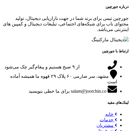
درباره جورچین
جورچین تیمی برای برند شما در جهت بازاریابی دیجیتال، تولید
محتوای ناب برای شبکه‌های اجتماعی، تبلیغات دیجیتال و کمپین های
اینترنتی می‌باشد.
ارتباط با جورچین
09151024047
از ۹ صبح هستیم و پیغام‌گیر چک می‌شود
مشهد، سر صارمی ۶۰ پلاک ۲۹
قهوه ما همیشه آماده
است
salam@joorchin.co
برای ما خطی بنویسید
لینک‌های مفید
خانه
خدمات
مشتریان
تعرفه‌ها