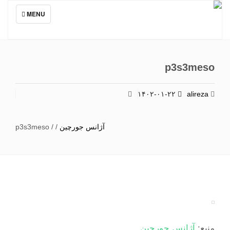
TOGGLE
MENU
NAVIGATION
p3s3meso
۱۴۰۲-۰۱-۲۲
alireza
آژانس جورچین
/
/
p3s3meso
منبع:
آژانس جورچین