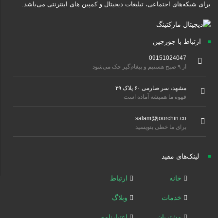
برای شبکه‌های اجتماعی، تبلیغات دیجیتال و کمپین های اینترنتی می‌باشد.
ارتباط با جورچین
09151024047
از ۹ صبح هستیم و پیغام‌گیر چک می‌شود
مشهد، سر صارمی ۶۰ پلاک ۲۹
قهوه ما همیشه آماده است
salam@joorchin.co
برای ما خطی بنویسید
لینک‌های مفید
خانه
ارتباط
خدمات
وبلاگ
مشتریان
اعتبارنامه