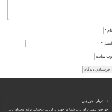
م
*
میل
*
‌ سایت
درباره جورچین
جورچین تیمی برای برند شما در جهت بازاریابی دیجیتال، تولید محتوای ناب