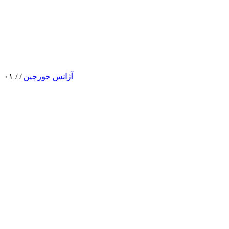
آژانس جورچین
/
/
۰۱