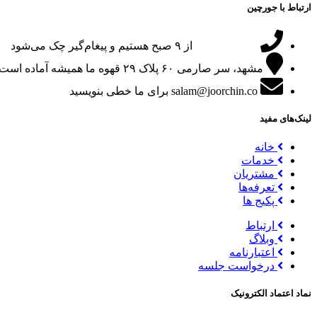
ارتباط با جورچین
09151024047
از ۹ صبح هستیم و پیغام‌گیر چک می‌شود
مشهد، سر صارمی ۶۰ پلاک ۲۹
قهوه ما همیشه آماده است
salam@joorchin.co
برای ما خطی بنویسید
لینک‌های مفید
خانه
خدمات
مشتریان
تعرفه‌ها
پکیج ها
ارتباط
وبلاگ
اعتبارنامه
درخواست جلسه
نماد اعتماد الکترونیک