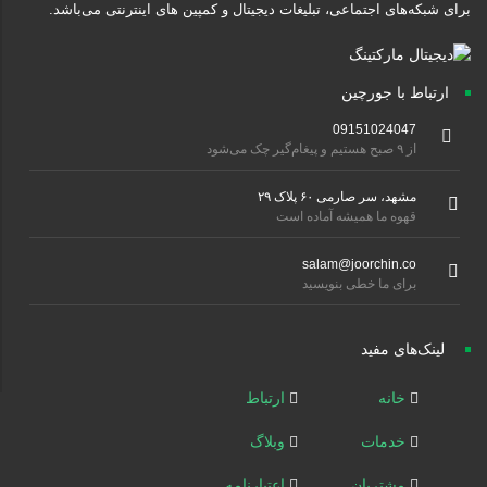
برای شبکه‌های اجتماعی، تبلیغات دیجیتال و کمپین های اینترنتی می‌باشد.
ارتباط با جورچین
09151024047
از ۹ صبح هستیم و پیغام‌گیر چک می‌شود
مشهد، سر صارمی ۶۰ پلاک ۲۹
قهوه ما همیشه آماده است
salam@joorchin.co
برای ما خطی بنویسید
لینک‌های مفید
خانه
ارتباط
خدمات
وبلاگ
مشتریان
اعتبارنامه