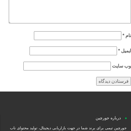
م
*
میل
*
‌ سایت
درباره جورچین
جورچین تیمی برای برند شما در جهت بازاریابی دیجیتال، تولید محتوای ناب