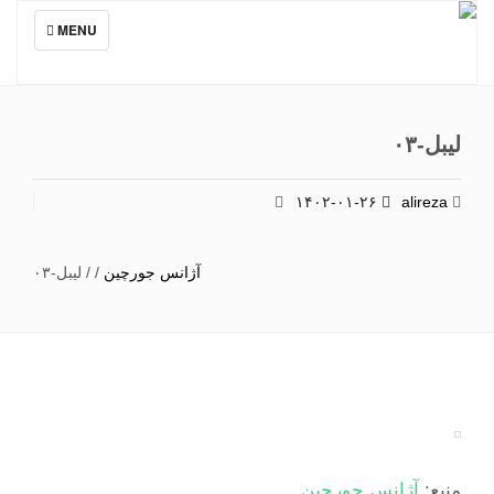
TOGGLE
MENU
NAVIGATION
لیبل-۰۳
۱۴۰۲-۰۱-۲۶
alireza
آژانس جورچین
/
/
لیبل-۰۳
منبع:
آژانس جورچین