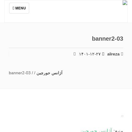
TOGGLE
MENU
NAVIGATION
banner2-03
۱۴۰۱-۱۲-۲۷
alireza
آژانس جورچین
/
/
banner2-03
منبع:
آژانس جورچین