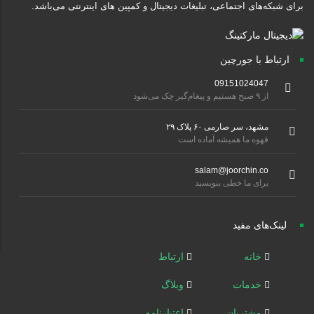
برای شبکه‌های اجتماعی، تبلیغات دیجیتال و کمپین های اینترنتی می‌باشد.
ارتباط با جورچین
09151024047
از ۹ صبح هستیم و پیغام‌گیر چک می‌شود
مشهد، سر صارمی ۶۰ پلاک ۲۹
قهوه ما همیشه آماده است
salam@joorchin.co
برای ما خطی بنویسید
لینک‌های مفید
خانه
ارتباط
خدمات
وبلاگ
مشتریان
اعتبارنامه