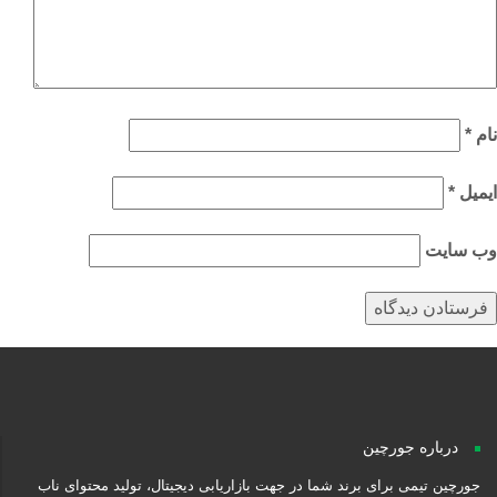
م
*
میل
*
‌ سایت
درباره جورچین
جورچین تیمی برای برند شما در جهت بازاریابی دیجیتال، تولید محتوای ناب