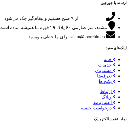
ارتباط با جورچین
09151024047
از ۹ صبح هستیم و پیغام‌گیر چک می‌شود
مشهد، سر صارمی ۶۰ پلاک ۲۹
قهوه ما همیشه آماده است
salam@joorchin.co
برای ما خطی بنویسید
لینک‌های مفید
خانه
خدمات
مشتریان
تعرفه‌ها
پکیج ها
ارتباط
وبلاگ
اعتبارنامه
درخواست جلسه
نماد اعتماد الکترونیک