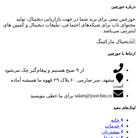
درباره جورچین
جورچین تیمی برای برند شما در جهت بازاریابی دیجیتال، تولید
محتوای ناب برای شبکه‌های اجتماعی، تبلیغات دیجیتال و کمپین های
اینترنتی می‌باشد.
ارتباط با جورچین
09151024047
از ۹ صبح هستیم و پیغام‌گیر چک می‌شود
مشهد، سر صارمی ۶۰ پلاک ۲۹
قهوه ما همیشه آماده
است
salam@joorchin.co
برای ما خطی بنویسید
لینک‌های مفید
خانه
خدمات
مشتریان
تعرفه‌ها