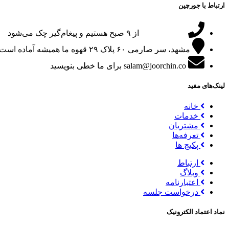
ارتباط با جورچین
09151024047
از ۹ صبح هستیم و پیغام‌گیر چک می‌شود
مشهد، سر صارمی ۶۰ پلاک ۲۹
قهوه ما همیشه آماده است
salam@joorchin.co
برای ما خطی بنویسید
لینک‌های مفید
خانه
خدمات
مشتریان
تعرفه‌ها
پکیج ها
ارتباط
وبلاگ
اعتبارنامه
درخواست جلسه
نماد اعتماد الکترونیک