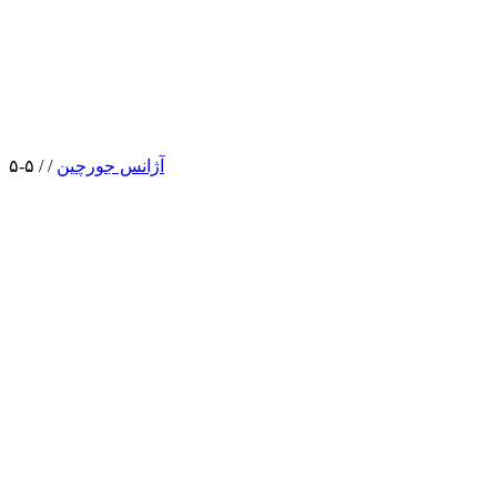
آژانس جورچین
/
/
۵-۵