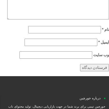
م
*
میل
*
‌ سایت
درباره جورچین
جورچین تیمی برای برند شما در جهت بازاریابی دیجیتال، تولید محتوای ناب