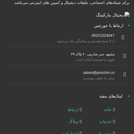
برای شبکه‌های اجتماعی، تبلیغات دیجیتال و کمپین های اینترنتی می‌باشد.
ارتباط با جورچین
09151024047
از ۹ صبح هستیم و پیغام‌گیر چک می‌شود
مشهد، سر صارمی ۶۰ پلاک ۲۹
قهوه ما همیشه آماده است
salam@joorchin.co
برای ما خطی بنویسید
لینک‌های مفید
خانه
ارتباط
خدمات
وبلاگ
مشتریان
اعتبارنامه