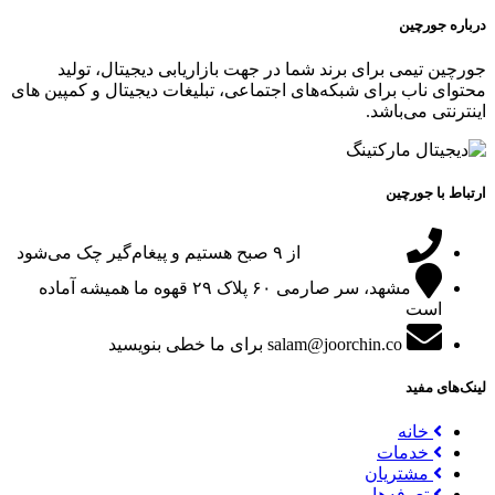
درباره جورچین
جورچین تیمی برای برند شما در جهت بازاریابی دیجیتال، تولید
محتوای ناب برای شبکه‌های اجتماعی، تبلیغات دیجیتال و کمپین های
اینترنتی می‌باشد.
ارتباط با جورچین
09151024047
از ۹ صبح هستیم و پیغام‌گیر چک می‌شود
مشهد، سر صارمی ۶۰ پلاک ۲۹
قهوه ما همیشه آماده
است
salam@joorchin.co
برای ما خطی بنویسید
لینک‌های مفید
خانه
خدمات
مشتریان
تعرفه‌ها