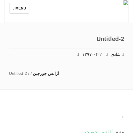
TOGGLE
MENU
NAVIGATION
Untitled-2
شادی
۱۳۹۷-۰۴-۲۰
آژانس جورچین
/
/
Untitled-2
منبع:
آژانس جورچین