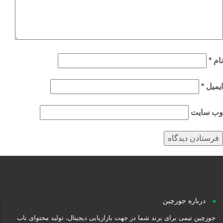
م
*
میل
*
‌ سایت
درباره جورچین
جورچین تیمی برای برند شما در جهت بازاریابی دیجیتال، تولید محتوای ناب