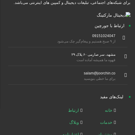
برای شبکه‌های اجتماعی، تبلیغات دیجیتال و کمپین های اینترنتی می‌باشد.
ارتباط با جورچین
09151024047
از ۹ صبح هستیم و پیغام‌گیر چک می‌شود
مشهد، سر صارمی ۶۰ پلاک ۲۹
قهوه ما همیشه آماده است
salam@joorchin.co
برای ما خطی بنویسید
لینک‌های مفید
خانه
ارتباط
خدمات
وبلاگ
مشتریان
اعتبارنامه