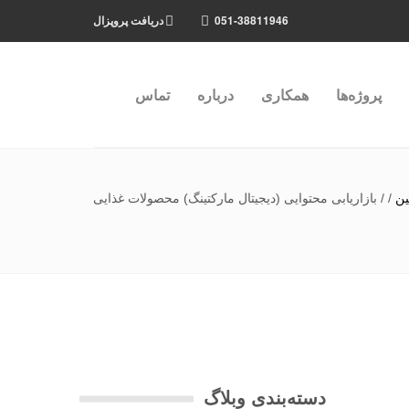
051-38811946
دریافت پروپزال
پروژه‌ها
همکاری
درباره
تماس
ین
/
/
بازاریابی محتوایی (دیجیتال مارکتینگ) محصولات غذایی
دسته‌بندی وبلاگ