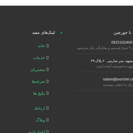
 با جورچین
لینک‌های مفید
0915102404
خانه
تیم و پیغام‌گیر چک می‌شود
خدمات
شهد، سر صارمی ۶۰ پلاک ۲۹
هوه ما همیشه آماده است
مشتریان
salam@joorchin.c
تعرفه‌ها
رای ما خطی بنویسید
پکیج ها
ارتباط
وبلاگ
اعتبارنامه