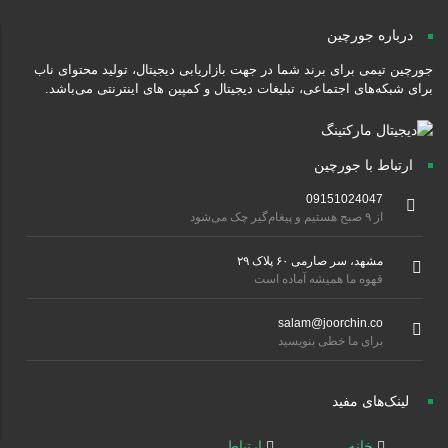
درباره جورچین
جورچین تیمی برای برند شما در جهت بازاریابی دیجیتال، تولید محتوای ناب
برای شبکه‌های اجتماعی، تبلیغات دیجیتال و کمپین های اینترنتی می‌باشد.
ارتباط با جورچین
09151024047
از ۹ صبح هستیم و پیغام‌گیر چک می‌شود
مشهد، سر صارمی ۶۰ پلاک ۲۹
قهوه ما همیشه آماده است
salam@joorchin.co
برای ما خطی بنویسید
لینک‌های مفید
خانه
ارتباط