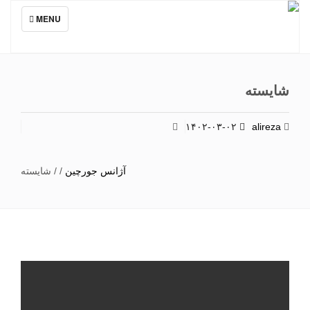
TOGGLE
MENU
NAVIGATION
شایسته
۱۴۰۲-۰۳-۰۲
alireza
آژانس جورچین
/
/
شایسته