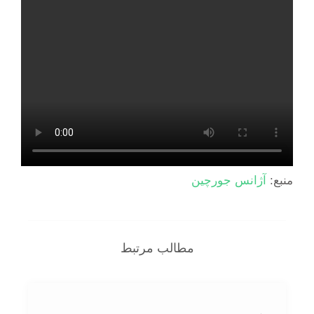
منبع:
آژانس جورچین
مطالب مرتبط