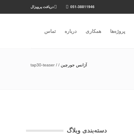
051-38811946
دریافت پروپزال
پروژه‌ها
همکاری
درباره
تماس
آژانس جورچین
/
/
tap30-teaser
دسته‌بندی وبلاگ