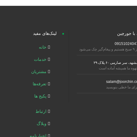
 با جورچین
لینک‌های مفید
0915102404
خانه
تیم و پیغام‌گیر چک می‌شود
خدمات
شهد، سر صارمی ۶۰ پلاک ۲۹
هوه ما همیشه آماده است
مشتریان
salam@joorchin.c
تعرفه‌ها
رای ما خطی بنویسید
پکیج ها
ارتباط
وبلاگ
اعتبارنامه