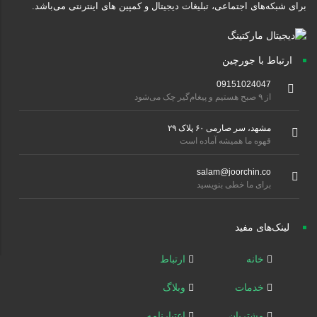
برای شبکه‌های اجتماعی، تبلیغات دیجیتال و کمپین های اینترنتی می‌باشد.
ارتباط با جورچین
09151024047
از ۹ صبح هستیم و پیغام‌گیر چک می‌شود
مشهد، سر صارمی ۶۰ پلاک ۲۹
قهوه ما همیشه آماده است
salam@joorchin.co
برای ما خطی بنویسید
لینک‌های مفید
خانه
ارتباط
خدمات
وبلاگ
مشتریان
اعتبارنامه