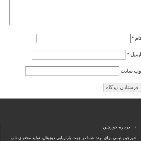
م
*
میل
*
‌ سایت
درباره جورچین
جورچین تیمی برای برند شما در جهت بازاریابی دیجیتال، تولید محتوای ناب