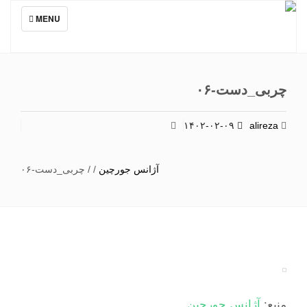
TOGGLE
MENU
NAVIGATION
چربی_دست-۰۶
۱۴۰۲-۰۲-۰۹
alireza
آژانس جورچین
/
/
چربی_دست-۰۶
منبع:
آژانس جورچین