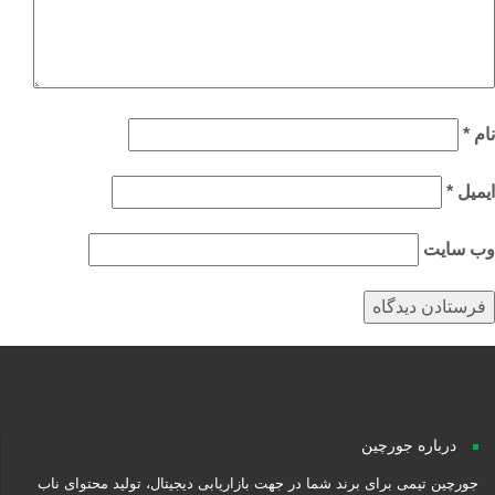
م
*
میل
*
‌ سایت
درباره جورچین
جورچین تیمی برای برند شما در جهت بازاریابی دیجیتال، تولید محتوای ناب