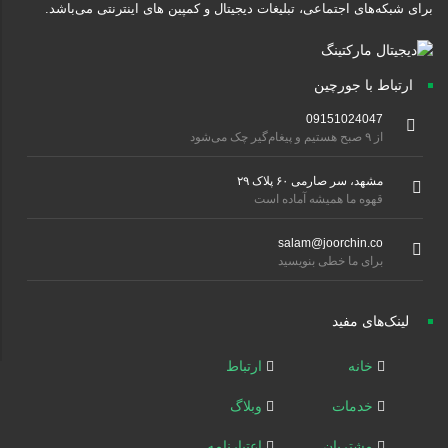
برای شبکه‌های اجتماعی، تبلیغات دیجیتال و کمپین های اینترنتی می‌باشد.
ارتباط با جورچین
09151024047
از ۹ صبح هستیم و پیغام‌گیر چک می‌شود
مشهد، سر صارمی ۶۰ پلاک ۲۹
قهوه ما همیشه آماده است
salam@joorchin.co
برای ما خطی بنویسید
لینک‌های مفید
خانه
ارتباط
خدمات
وبلاگ
مشتریان
اعتبارنامه