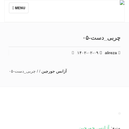
TOGGLE
MENU
NAVIGATION
چربی_دست-۰۵
۱۴۰۲-۰۲-۰۹
alireza
آژانس جورچین
/
/
چربی_دست-۰۵
منبع:
آژانس جورچین