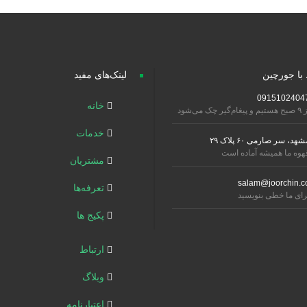
 با جورچین
لینک‌های مفید
0915102404
خانه
تیم و پیغام‌گیر چک می‌شود
خدمات
شهد، سر صارمی ۶۰ پلاک ۲۹
هوه ما همیشه آماده است
مشتریان
salam@joorchin.c
تعرفه‌ها
رای ما خطی بنویسید
پکیج ها
ارتباط
وبلاگ
اعتبارنامه