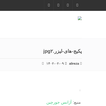
پکیج-های-لیزر.jpg۲
۱۴۰۲-۰۲-۰۹
alireza
منبع:
آژانس جورچین