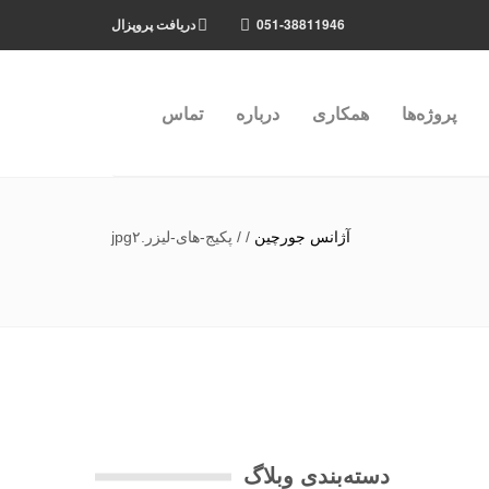
051-38811946
دریافت پروپزال
پروژه‌ها
همکاری
درباره
تماس
آژانس جورچین
/
/
پکیج-های-لیزر.jpg۲
دسته‌بندی وبلاگ