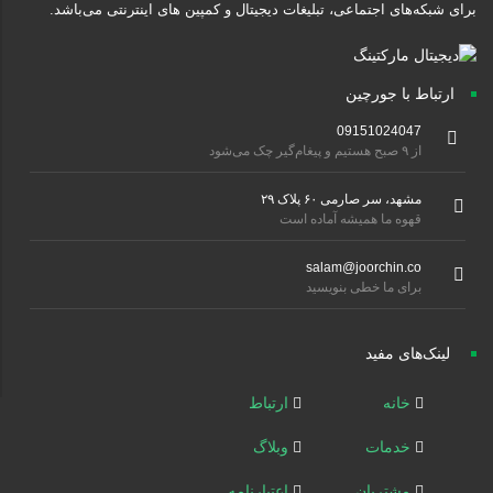
برای شبکه‌های اجتماعی، تبلیغات دیجیتال و کمپین های اینترنتی می‌باشد.
ارتباط با جورچین
09151024047
از ۹ صبح هستیم و پیغام‌گیر چک می‌شود
مشهد، سر صارمی ۶۰ پلاک ۲۹
قهوه ما همیشه آماده است
salam@joorchin.co
برای ما خطی بنویسید
لینک‌های مفید
خانه
ارتباط
خدمات
وبلاگ
مشتریان
اعتبارنامه