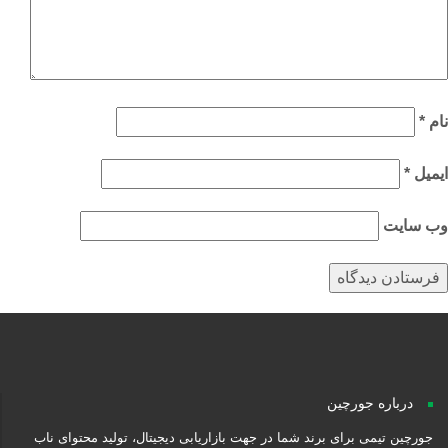
م
*
میل
*
‌ سایت
درباره جورچین
جورچین تیمی برای برند شما در جهت بازاریابی دیجیتال، تولید محتوای ناب