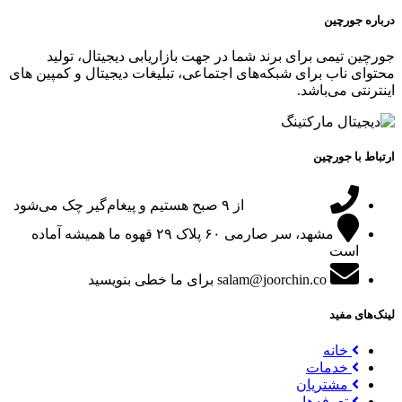
درباره جورچین
جورچین تیمی برای برند شما در جهت بازاریابی دیجیتال، تولید
محتوای ناب برای شبکه‌های اجتماعی، تبلیغات دیجیتال و کمپین های
اینترنتی می‌باشد.
ارتباط با جورچین
09151024047
از ۹ صبح هستیم و پیغام‌گیر چک می‌شود
مشهد، سر صارمی ۶۰ پلاک ۲۹
قهوه ما همیشه آماده
است
salam@joorchin.co
برای ما خطی بنویسید
لینک‌های مفید
خانه
خدمات
مشتریان
تعرفه‌ها