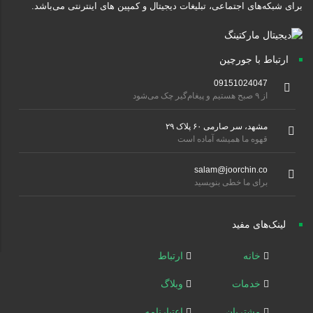
برای شبکه‌های اجتماعی، تبلیغات دیجیتال و کمپین های اینترنتی می‌باشد.
ارتباط با جورچین
09151024047
از ۹ صبح هستیم و پیغام‌گیر چک می‌شود
مشهد، سر صارمی ۶۰ پلاک ۲۹
قهوه ما همیشه آماده است
salam@joorchin.co
برای ما خطی بنویسید
لینک‌های مفید
خانه
ارتباط
خدمات
وبلاگ
مشتریان
اعتبارنامه