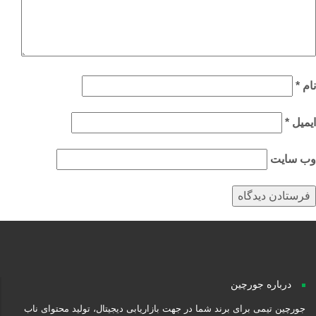
م
*
میل
*
‌ سایت
درباره جورچین
جورچین تیمی برای برند شما در جهت بازاریابی دیجیتال، تولید محتوای ناب