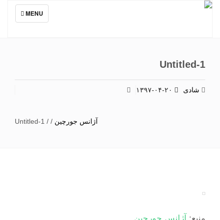
TOGGLE
MENU
NAVIGATION
Untitled-1
شادی
۱۳۹۷-۰۴-۲۰
آژانس جورچین
/
/
Untitled-1
منبع:
آژانس جورچین