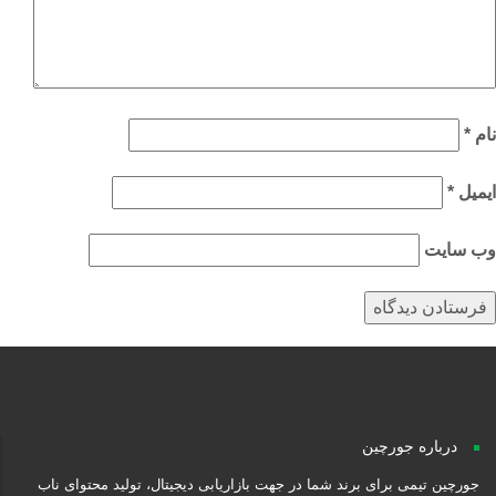
م
*
میل
*
‌ سایت
درباره جورچین
جورچین تیمی برای برند شما در جهت بازاریابی دیجیتال، تولید محتوای ناب