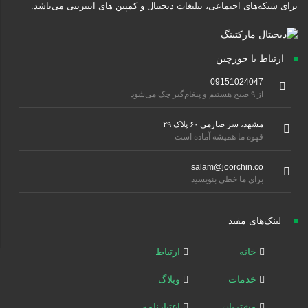
برای شبکه‌های اجتماعی، تبلیغات دیجیتال و کمپین های اینترنتی می‌باشد.
ارتباط با جورچین
09151024047
از ۹ صبح هستیم و پیغام‌گیر چک می‌شود
مشهد، سر صارمی ۶۰ پلاک ۲۹
قهوه ما همیشه آماده است
salam@joorchin.co
برای ما خطی بنویسید
لینک‌های مفید
خانه
ارتباط
خدمات
وبلاگ
مشتریان
اعتبارنامه