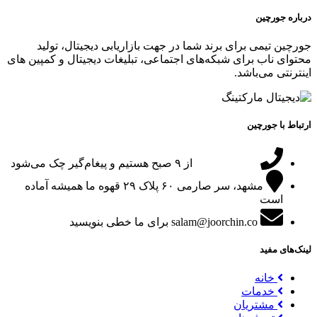
درباره جورچین
جورچین تیمی برای برند شما در جهت بازاریابی دیجیتال، تولید
محتوای ناب برای شبکه‌های اجتماعی، تبلیغات دیجیتال و کمپین های
اینترنتی می‌باشد.
ارتباط با جورچین
09151024047
از ۹ صبح هستیم و پیغام‌گیر چک می‌شود
مشهد، سر صارمی ۶۰ پلاک ۲۹
قهوه ما همیشه آماده
است
salam@joorchin.co
برای ما خطی بنویسید
لینک‌های مفید
خانه
خدمات
مشتریان