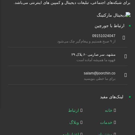
برای شبکه‌های اجتماعی، تبلیغات دیجیتال و کمپین های اینترنتی می‌باشد.
ارتباط با جورچین
09151024047
از ۹ صبح هستیم و پیغام‌گیر چک می‌شود
مشهد، سر صارمی ۶۰ پلاک ۲۹
قهوه ما همیشه آماده است
salam@joorchin.co
برای ما خطی بنویسید
لینک‌های مفید
خانه
ارتباط
خدمات
وبلاگ
مشتریان
اعتبارنامه