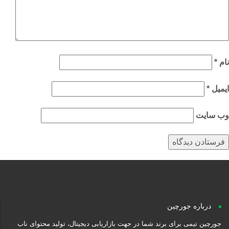
م
*
میل
*
‌ سایت
درباره جورچین
جورچین تیمی برای برند شما در جهت بازاریابی دیجیتال، تولید محتوای ناب