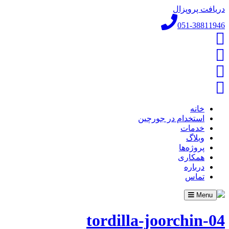
دریافت پروپزال
051-38811946
خانه
استخدام در جورچین
خدمات
وبلاگ
پروژه‌ها
همکاری
درباره
تماس
Toggle
Menu
navigation
tordilla-joorchin-04