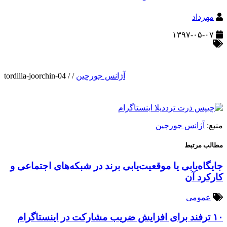
مهرداد
۱۳۹۷-۰۵-۰۷
آژانس جورچین
/
/
tordilla-joorchin-04
منبع:
آژانس جورچین
مطالب مرتبط
جایگاه‌یابی یا موقعیت‌یابی برند در شبکه‌های اجتماعی و
کارکرد آن
عمومی
۱۰ ترفند برای افزایش ضریب مشارکت در اینستاگرام