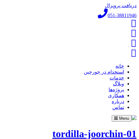
دریافت پروپزال
051-38811946
خانه
استخدام در جورچین
خدمات
وبلاگ
پروژه‌ها
همکاری
درباره
تماس
Toggle
Menu
navigation
tordilla-joorchin-01