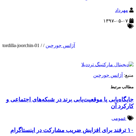
مهرداد
۱۳۹۷-۰۵-۰۷
آژانس جورچین
/
/
tordilla-joorchin-01
منبع:
آژانس جورچین
مطالب مرتبط
جایگاه‌یابی یا موقعیت‌یابی برند در شبکه‌های اجتماعی و
کارکرد آن
عمومی
۱۰ ترفند برای افزایش ضریب مشارکت در اینستاگرام