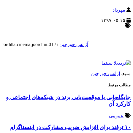
مهرداد
۱۳۹۷-۰۵-۱۵
آژانس جورچین
/
/
tordilla-cinema-joorchin-01
منبع:
آژانس جورچین
مطالب مرتبط
جایگاه‌یابی یا موقعیت‌یابی برند در شبکه‌های اجتماعی و
کارکرد آن
عمومی
۱۰ ترفند برای افزایش ضریب مشارکت در اینستاگرام