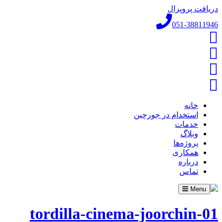
دریافت پروپزال
051-38811946
خانه
استخدام در جورچین
خدمات
وبلاگ
پروژه‌ها
همکاری
درباره
تماس
Toggle
Menu
navigation
tordilla-cinema-joorchin-01