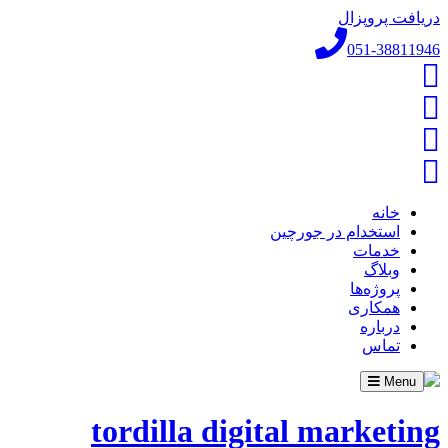
دریافت پروپزال
051-38811946
خانه
استخدام در جورچین
خدمات
وبلاگ
پروژه‌ها
همکاری
درباره
تماس
Toggle
Menu
navigation
tordilla digital marketing