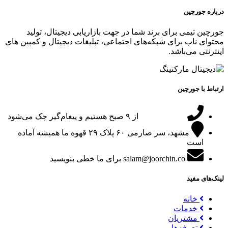
درباره جورچین
جورچین تیمی برای برند شما در جهت بازاریابی دیجیتال، تولید
محتوای ناب برای شبکه‌های اجتماعی، تبلیغات دیجیتال و کمپین های
اینترنتی می‌باشد.
ارتباط با جورچین
09151024047
از ۹ صبح هستیم و پیغام‌گیر چک می‌شود
مشهد، سر صارمی ۶۰ پلاک ۲۹
قهوه ما همیشه آماده
است
salam@joorchin.co
برای ما خطی بنویسید
لینک‌های مفید
خانه
خدمات
مشتریان
تعرفه‌ها