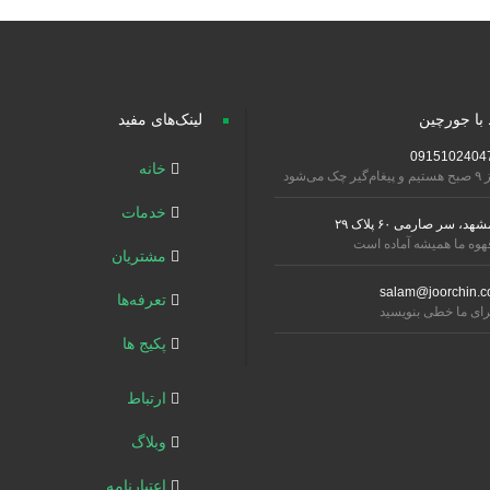
 با جورچین
لینک‌های مفید
0915102404
خانه
تیم و پیغام‌گیر چک می‌شود
خدمات
شهد، سر صارمی ۶۰ پلاک ۲۹
هوه ما همیشه آماده است
مشتریان
salam@joorchin.c
تعرفه‌ها
رای ما خطی بنویسید
پکیج ها
ارتباط
وبلاگ
اعتبارنامه