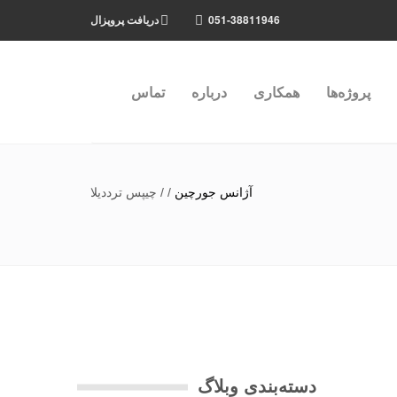
051-38811946
دریافت پروپزال
پروژه‌ها
همکاری
درباره
تماس
آژانس جورچین
/
/
چیپس ترددیلا
دسته‌بندی وبلاگ