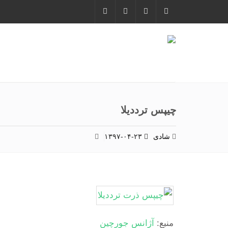
چیپس ترددیلا
شادی
۱۳۹۷-۰۴-۲۳
منبع:
آژانس جورچین