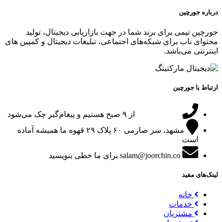
درباره جورچین
جورچین تیمی برای برند شما در جهت بازاریابی دیجیتال، تولید
محتوای ناب برای شبکه‌های اجتماعی، تبلیغات دیجیتال و کمپین های
اینترنتی می‌باشد.
ارتباط با جورچین
09151024047
از ۹ صبح هستیم و پیغام‌گیر چک می‌شود
مشهد، سر صارمی ۶۰ پلاک ۲۹
قهوه ما همیشه آماده
است
salam@joorchin.co
برای ما خطی بنویسید
لینک‌های مفید
خانه
خدمات
مشتریان