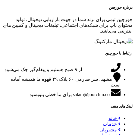
درباره جورچین
جورچین تیمی برای برند شما در جهت بازاریابی دیجیتال، تولید
محتوای ناب برای شبکه‌های اجتماعی، تبلیغات دیجیتال و کمپین های
اینترنتی می‌باشد.
ارتباط با جورچین
09151024047
از ۹ صبح هستیم و پیغام‌گیر چک می‌شود
مشهد، سر صارمی ۶۰ پلاک ۲۹
قهوه ما همیشه آماده
است
salam@joorchin.co
برای ما خطی بنویسید
لینک‌های مفید
خانه
خدمات
مشتریان