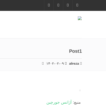
Post1
۱۴۰۲-۰۲-۰۹
alireza
منبع:
آژانس جورچین