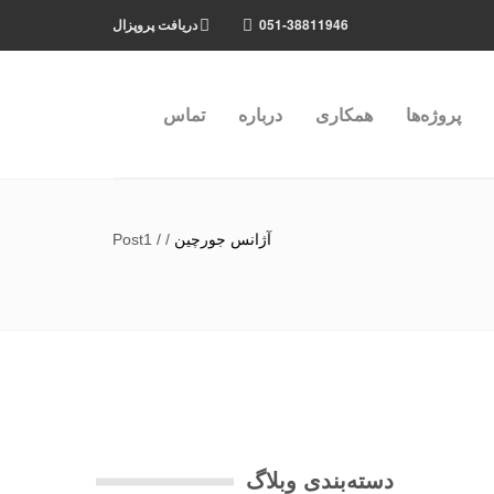
051-38811946
دریافت پروپزال
پروژه‌ها
همکاری
درباره
تماس
آژانس جورچین
/
/
Post1
دسته‌بندی وبلاگ