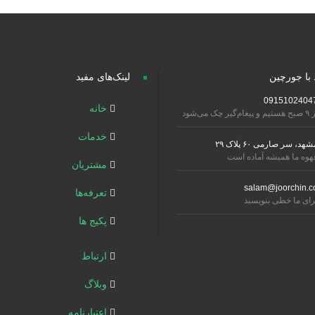
 با جورچین
لینک‌های مفید
0915102404
خانه
تیم و پیغام‌گیر چک می‌شود
خدمات
شهد، سر صارمی ۶۰ پلاک ۲۹
هوه ما همیشه آماده است
مشتریان
salam@joorchin.c
تعرفه‌ها
رای ما خطی بنویسید
پکیج ها
ارتباط
وبلاگ
اعتبارنامه