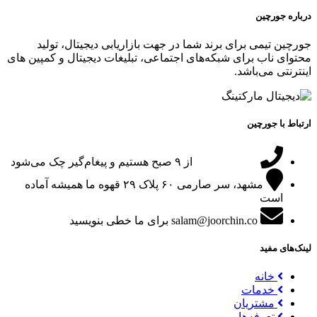
درباره جورچین
جورچین تیمی برای برند شما در جهت بازاریابی دیجیتال، تولید
محتوای ناب برای شبکه‌های اجتماعی، تبلیغات دیجیتال و کمپین های
اینترنتی می‌باشد.
ارتباط با جورچین
09151024047
از ۹ صبح هستیم و پیغام‌گیر چک می‌شود
مشهد، سر صارمی ۶۰ پلاک ۲۹
قهوه ما همیشه آماده
است
salam@joorchin.co
برای ما خطی بنویسید
لینک‌های مفید
خانه
خدمات
مشتریان
تعرفه‌ها