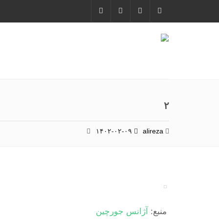
۲
۱۴۰۲-۰۲-۰۹
alireza
منبع:
آژانس جورچین