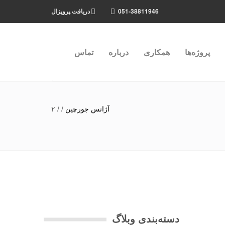
051-38811946
دریافت پروپزال
پروژه‌ها
همکاری
درباره
تماس
آژانس جورچین
/
/
۲
دسته‌بندی وبلاگ