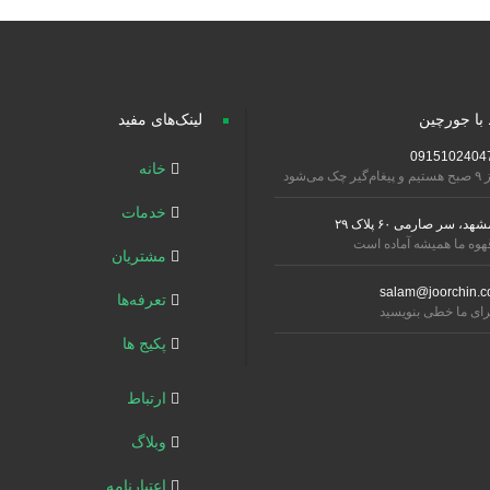
 با جورچین
لینک‌های مفید
0915102404
خانه
تیم و پیغام‌گیر چک می‌شود
خدمات
شهد، سر صارمی ۶۰ پلاک ۲۹
هوه ما همیشه آماده است
مشتریان
salam@joorchin.c
تعرفه‌ها
رای ما خطی بنویسید
پکیج ها
ارتباط
وبلاگ
اعتبارنامه