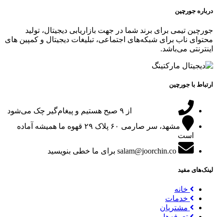
درباره جورچین
جورچین تیمی برای برند شما در جهت بازاریابی دیجیتال، تولید
محتوای ناب برای شبکه‌های اجتماعی، تبلیغات دیجیتال و کمپین های
اینترنتی می‌باشد.
ارتباط با جورچین
09151024047
از ۹ صبح هستیم و پیغام‌گیر چک می‌شود
مشهد، سر صارمی ۶۰ پلاک ۲۹
قهوه ما همیشه آماده
است
salam@joorchin.co
برای ما خطی بنویسید
لینک‌های مفید
خانه
خدمات
مشتریان
تعرفه‌ها