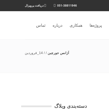
051-38811946
دریافت پروپزال
پروژه‌ها
همکاری
درباره
تماس
آژانس جورچین
/
/
14_فروردین
دسته‌بندی وبلاگ