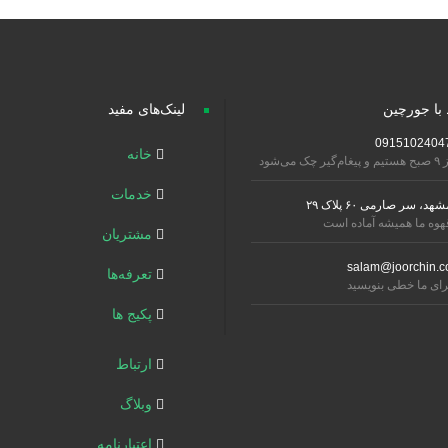
 با جورچین
لینک‌های مفید
0915102404
خانه
تیم و پیغام‌گیر چک می‌شود
خدمات
شهد، سر صارمی ۶۰ پلاک ۲۹
هوه ما همیشه آماده است
مشتریان
salam@joorchin.c
تعرفه‌ها
رای ما خطی بنویسید
پکیج ها
ارتباط
وبلاگ
اعتبارنامه