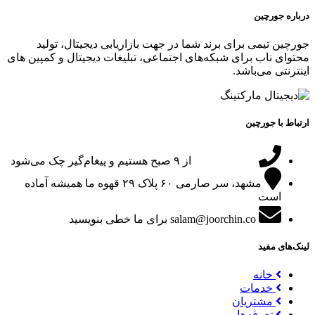
درباره جورچین
جورچین تیمی برای برند شما در جهت بازاریابی دیجیتال، تولید
محتوای ناب برای شبکه‌های اجتماعی، تبلیغات دیجیتال و کمپین های
اینترنتی می‌باشد.
ارتباط با جورچین
09151024047
از ۹ صبح هستیم و پیغام‌گیر چک می‌شود
مشهد، سر صارمی ۶۰ پلاک ۲۹
قهوه ما همیشه آماده
است
salam@joorchin.co
برای ما خطی بنویسید
لینک‌های مفید
خانه
خدمات
مشتریان
تعرفه‌ها